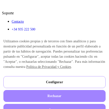
Soporte
Contacto
+34 935 222 500
info@enriccorberainsti
Utilizamos cookies propias y de terceros con fines analíticos y para
tute.com
mostrarte publicidad personalizada en función de un perfil elaborado a
Calendario
partir de tus hábitos de navegación. Puedes personalizar tus preferencias
Alumni
pulsando en "Configurar", aceptar todas las cookies haciendo clic en
Blog
"Aceptar", o rechazarlas seleccionando "Rechazar". Para más información
Institute of Emotions
Aviso legal
consulta nuestra
Política de Privacidad y Cookies
.
Política de Privacidad
Política de Privacidad Redes Sociales
Condiciones de uso
Política de cookies
Configurar
Grabación de llamadas
Canal de denuncias
Configuración cookies
Mapa del sitio
Rechazar
©
2026
Enric Corbera Institute.