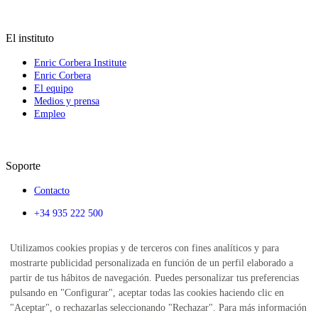
El instituto
Enric Corbera Institute
Enric Corbera
El equipo
Medios y prensa
Empleo
Soporte
Contacto
+34 935 222 500
info@enriccorberainsti
Utilizamos cookies propias y de terceros con fines analíticos y para
tute.com
mostrarte publicidad personalizada en función de un perfil elaborado a
Calendario
partir de tus hábitos de navegación. Puedes personalizar tus preferencias
Alumni
pulsando en "Configurar", aceptar todas las cookies haciendo clic en
Blog
"Aceptar", o rechazarlas seleccionando "Rechazar". Para más información
Institute of Emotions