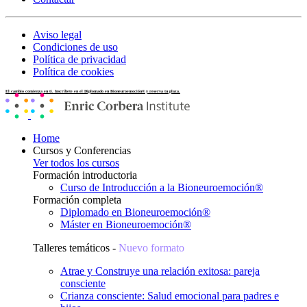
Aviso legal
Condiciones de uso
Política de privacidad
Política de cookies
El cambio comienza en ti. Inscríbete en el Diplomado en Bioneuroemoción® y reserva tu plaza.
Home
Cursos y Conferencias
Ver todos los cursos
Formación introductoria
Curso de Introducción a la Bioneuroemoción®
Formación completa
Diplomado en Bioneuroemoción®
Máster en Bioneuroemoción®
Talleres temáticos -
Nuevo formato
Atrae y Construye una relación exitosa: pareja
consciente
Crianza consciente: Salud emocional para padres e