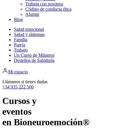
Trabaja con nosotros
Código de conducta ética
Alumni
Blog
Salud emocional
Salud y síntomas
Familia
Pareja
Trabajo
Un Curso de Milagros
Destellos de Sabiduría
Mi espacio
Llámanos si tienes dudas
+34 935 222 500
Cursos y
eventos
en Bioneuroemoción®