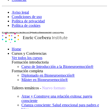
Aviso legal
Condiciones de uso
Política de privacidad
Política de cookies
El cambio comienza en ti. Inscríbete en el Diplomado en Bioneuroemoción® y reserva tu plaza.
Home
Cursos y Conferencias
Ver todos los cursos
Formación introductoria
Curso de Introducción a la Bioneuroemoción®
Formación completa
Diplomado en Bioneuroemoción®
Máster en Bioneuroemoción®
Talleres temáticos -
Nuevo formato
Atrae y Construye una relación exitosa: pareja
consciente
Crianza consciente: Salud emocional para padres e