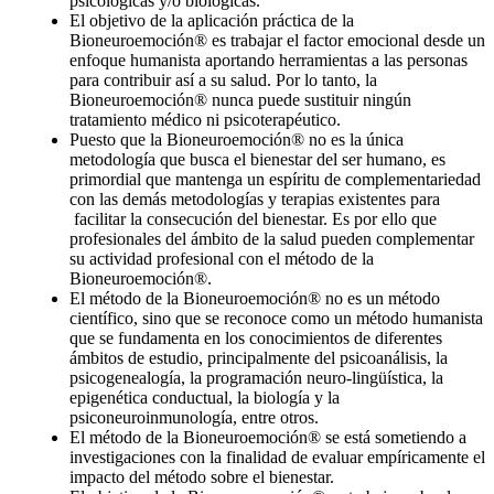
psicológicas y/o biológicas.
El objetivo de la aplicación práctica de la
Bioneuroemoción® es trabajar el factor emocional desde un
enfoque humanista aportando herramientas a las personas
para contribuir así a su salud. Por lo tanto, la
Bioneuroemoción® nunca puede sustituir ningún
tratamiento médico ni psicoterapéutico.
Puesto que la Bioneuroemoción® no es la única
metodología que busca el bienestar del ser humano, es
primordial que mantenga un espíritu de complementariedad
con las demás metodologías y terapias existentes para
facilitar la consecución del bienestar. Es por ello que
profesionales del ámbito de la salud pueden complementar
su actividad profesional con el método de la
Bioneuroemoción®.
El método de la Bioneuroemoción® no es un método
científico, sino que se reconoce como un método humanista
que se fundamenta en los conocimientos de diferentes
ámbitos de estudio, principalmente del psicoanálisis, la
psicogenealogía, la programación neuro-lingüística, la
epigenética conductual, la biología y la
psiconeuroinmunología, entre otros.
El método de la Bioneuroemoción® se está sometiendo a
investigaciones con la finalidad de evaluar empíricamente el
impacto del método sobre el bienestar.