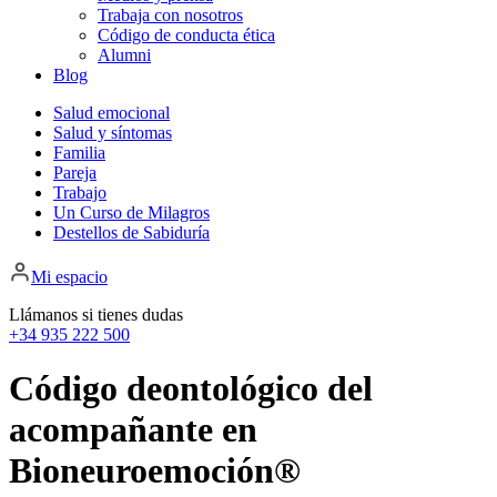
Trabaja con nosotros
Código de conducta ética
Alumni
Blog
Salud emocional
Salud y síntomas
Familia
Pareja
Trabajo
Un Curso de Milagros
Destellos de Sabiduría
Mi espacio
Llámanos si tienes dudas
+34 935 222 500
Código deontológico del
acompañante en
Bioneuroemoción®