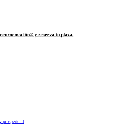
ioneuroemoción® y reserva tu plaza.
e
y prosperidad