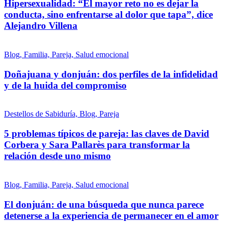
Hipersexualidad: “El mayor reto no es dejar la
conducta, sino enfrentarse al dolor que tapa”, dice
Alejandro Villena
Blog, Familia, Pareja, Salud emocional
Doñajuana y donjuán: dos perfiles de la infidelidad
y de la huida del compromiso
Destellos de Sabiduría, Blog, Pareja
5 problemas típicos de pareja: las claves de David
Corbera y Sara Pallarès para transformar la
relación desde uno mismo
Blog, Familia, Pareja, Salud emocional
El donjuán: de una búsqueda que nunca parece
detenerse a la experiencia de permanecer en el amor