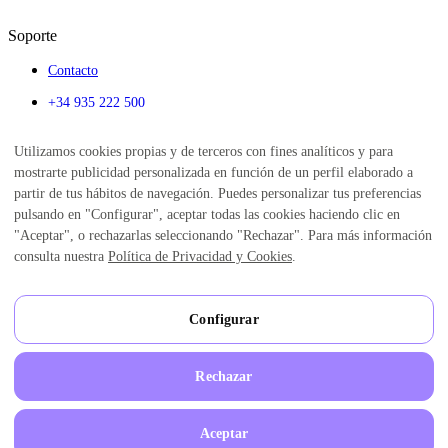
Soporte
Contacto
+34 935 222 500
info@enriccorberainsti
Utilizamos cookies propias y de terceros con fines analíticos y para
tute.com
mostrarte publicidad personalizada en función de un perfil elaborado a
Calendario
partir de tus hábitos de navegación. Puedes personalizar tus preferencias
Alumni
pulsando en "Configurar", aceptar todas las cookies haciendo clic en
Blog
"Aceptar", o rechazarlas seleccionando "Rechazar". Para más información
Institute of Emotions
consulta nuestra
Política de Privacidad y Cookies
.
Aviso legal
Política de Privacidad
Política de Privacidad Redes Sociales
Condiciones de uso
Política de cookies
Configurar
Grabación de llamadas
Canal de denuncias
Configuración cookies
Rechazar
Mapa del sitio
©
2026
Enric Corbera Institute.
Aceptar
Todos los formularios están protegidos por Recaptcha de Google. Consulta aquí las