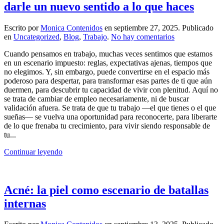
darle un nuevo sentido a lo que haces
Escrito por
Monica Contenidos
en
septiembre 27, 2025
. Publicado
en
en
Uncategorized
,
Blog
,
Trabajo
.
No hay comentarios
Lo
Cuando pensamos en trabajo, muchas veces sentimos que estamos
que
en un escenario impuesto: reglas, expectativas ajenas, tiempos que
tu
no elegimos. Y, sin embargo, puede convertirse en el espacio más
trabajo
poderoso para despertar, para transformar esas partes de ti que aún
dice
duermen, para descubrir tu capacidad de vivir con plenitud. Aquí no
de
se trata de cambiar de empleo necesariamente, ni de buscar
ti:
validación afuera. Se trata de que tu trabajo —el que tienes o el que
5
sueñas— se vuelva una oportunidad para reconocerte, para liberarte
claves
de lo que frenaba tu crecimiento, para vivir siendo responsable de
para
tu...
darle
un
Continuar leyendo
nuevo
sentido
a
lo
Acné: la piel como escenario de batallas
que
haces
internas