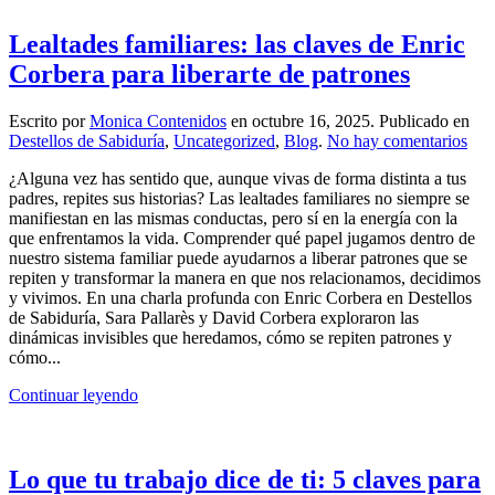
Lealtades familiares: las claves de Enric
Corbera para liberarte de patrones
Escrito por
Monica Contenidos
en
octubre 16, 2025
. Publicado en
en
Destellos de Sabiduría
,
Uncategorized
,
Blog
.
No hay comentarios
Lea
¿Alguna vez has sentido que, aunque vivas de forma distinta a tus
fami
padres, repites sus historias? Las lealtades familiares no siempre se
las
manifiestan en las mismas conductas, pero sí en la energía con la
clav
que enfrentamos la vida. Comprender qué papel jugamos dentro de
de
nuestro sistema familiar puede ayudarnos a liberar patrones que se
Enr
repiten y transformar la manera en que nos relacionamos, decidimos
Cor
y vivimos. En una charla profunda con Enric Corbera en Destellos
par
de Sabiduría, Sara Pallarès y David Corbera exploraron las
libe
dinámicas invisibles que heredamos, cómo se repiten patrones y
de
cómo...
pat
Continuar leyendo
Lo que tu trabajo dice de ti: 5 claves para