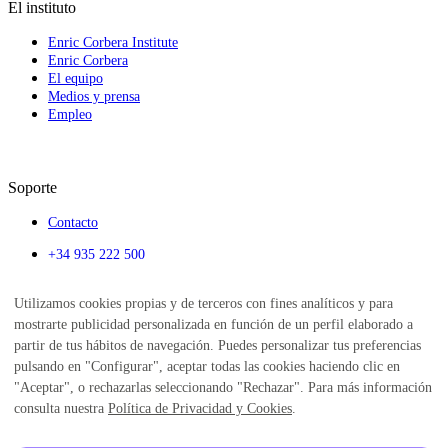
El instituto
Enric Corbera Institute
Enric Corbera
El equipo
Medios y prensa
Empleo
Soporte
Contacto
+34 935 222 500
info@enriccorberainsti
Utilizamos cookies propias y de terceros con fines analíticos y para
tute.com
mostrarte publicidad personalizada en función de un perfil elaborado a
Calendario
partir de tus hábitos de navegación. Puedes personalizar tus preferencias
Alumni
pulsando en "Configurar", aceptar todas las cookies haciendo clic en
Blog
"Aceptar", o rechazarlas seleccionando "Rechazar". Para más información
Institute of Emotions
consulta nuestra
Política de Privacidad y Cookies
.
Aviso legal
Política de Privacidad
Política de Privacidad Redes Sociales