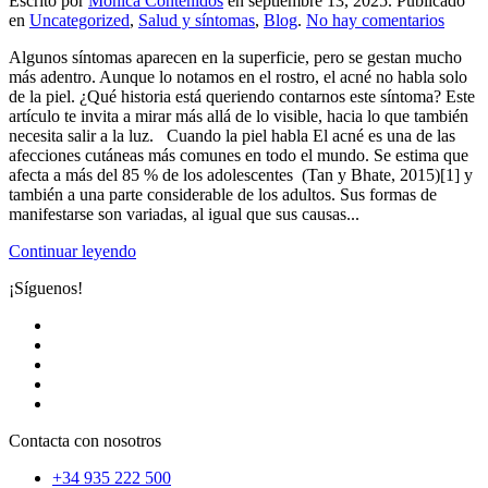
Escrito por
Monica Contenidos
en
septiembre 13, 2025
. Publicado
en
en
Uncategorized
,
Salud y síntomas
,
Blog
.
No hay comentarios
Acné:
Algunos síntomas aparecen en la superficie, pero se gestan mucho
la
más adentro. Aunque lo notamos en el rostro, el acné no habla solo
piel
de la piel. ¿Qué historia está queriendo contarnos este síntoma? Este
como
artículo te invita a mirar más allá de lo visible, hacia lo que también
escena
necesita salir a la luz. Cuando la piel habla El acné es una de las
de
afecciones cutáneas más comunes en todo el mundo. Se estima que
batall
afecta a más del 85 % de los adolescentes (Tan y Bhate, 2015)[1] y
intern
también a una parte considerable de los adultos. Sus formas de
manifestarse son variadas, al igual que sus causas...
Continuar leyendo
¡Síguenos!
Contacta con nosotros
+34 935 222 500