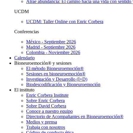
Atrae abundancia: El camino hacia una vida con sentido 
UCDM
UCDM: Taller Online con Enric Corbera
Conferencias
México - Septiembre 2026
Madrid - Septiembre 2026
Colombia - Noviembre 2026
Calendario
Bioneuroemoción® y sesiones
El método Bioneuroemoción®
Sesiones en bioneuroemoción®
Investigación y Desarrollo (I+D)
Biodescodificación y Bioneuroemoción
El instituto
Enric Corbera Institute
Sobre Enric Corbera
Sobre David Corbera
Conoce a nuestro equipo
Directorio de Acompañantes en Bioneuroemoción®
Medios y prensa
Trabaja con nosotros
Código de conducta ética