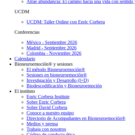
Atrae abundancia: El camino hacia una vida con sentido 
UCDM
UCDM: Taller Online con Enric Corbera
Conferencias
México - Septiembre 2026
Madrid - Septiembre 2026
Colombia - Noviembre 2026
Calendario
Bioneuroemoción® y sesiones
El método Bioneuroemoción®
Sesiones en bioneuroemoción®
Investigación y Desarrollo (I+D)
Biodescodificación y Bioneuroemoción
El instituto
Enric Corbera Institute
Sobre Enric Corbera
Sobre David Corbera
Conoce a nuestro equipo
Directorio de Acompañantes en Bioneuroemoción®
Medios y prensa
Trabaja con nosotros
Código de conducta ética