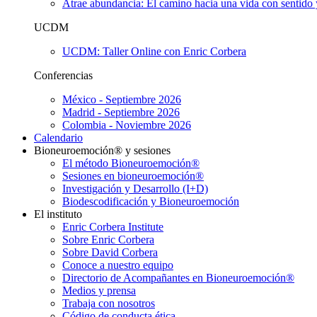
Atrae abundancia: El camino hacia una vida con sentido 
UCDM
UCDM: Taller Online con Enric Corbera
Conferencias
México - Septiembre 2026
Madrid - Septiembre 2026
Colombia - Noviembre 2026
Calendario
Bioneuroemoción® y sesiones
El método Bioneuroemoción®
Sesiones en bioneuroemoción®
Investigación y Desarrollo (I+D)
Biodescodificación y Bioneuroemoción
El instituto
Enric Corbera Institute
Sobre Enric Corbera
Sobre David Corbera
Conoce a nuestro equipo
Directorio de Acompañantes en Bioneuroemoción®
Medios y prensa
Trabaja con nosotros
Código de conducta ética