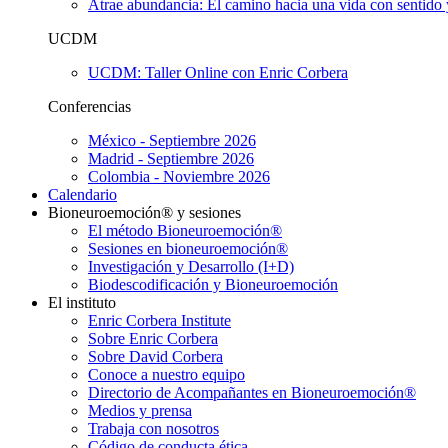
Atrae abundancia: El camino hacia una vida con sentido 
UCDM
UCDM: Taller Online con Enric Corbera
Conferencias
México - Septiembre 2026
Madrid - Septiembre 2026
Colombia - Noviembre 2026
Calendario
Bioneuroemoción® y sesiones
El método Bioneuroemoción®
Sesiones en bioneuroemoción®
Investigación y Desarrollo (I+D)
Biodescodificación y Bioneuroemoción
El instituto
Enric Corbera Institute
Sobre Enric Corbera
Sobre David Corbera
Conoce a nuestro equipo
Directorio de Acompañantes en Bioneuroemoción®
Medios y prensa
Trabaja con nosotros
Código de conducta ética