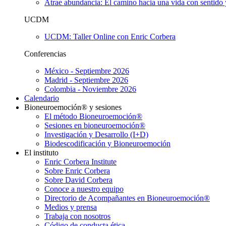
Atrae abundancia: El camino hacia una vida con sentido 
UCDM
UCDM: Taller Online con Enric Corbera
Conferencias
México - Septiembre 2026
Madrid - Septiembre 2026
Colombia - Noviembre 2026
Calendario
Bioneuroemoción® y sesiones
El método Bioneuroemoción®
Sesiones en bioneuroemoción®
Investigación y Desarrollo (I+D)
Biodescodificación y Bioneuroemoción
El instituto
Enric Corbera Institute
Sobre Enric Corbera
Sobre David Corbera
Conoce a nuestro equipo
Directorio de Acompañantes en Bioneuroemoción®
Medios y prensa
Trabaja con nosotros
Código de conducta ética