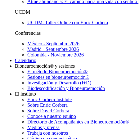
Atrae abundancia: El camino hacia una vida con sentido 
UCDM
UCDM: Taller Online con Enric Corbera
Conferencias
México - Septiembre 2026
Madrid - Septiembre 2026
Colombia - Noviembre 2026
Calendario
Bioneuroemoción® y sesiones
El método Bioneuroemoción®
Sesiones en bioneuroemoción®
Investigación y Desarrollo (I+D)
Biodescodificación y Bioneuroemoción
El instituto
Enric Corbera Institute
Sobre Enric Corbera
Sobre David Corbera
Conoce a nuestro equipo
Directorio de Acompañantes en Bioneuroemoción®
Medios y prensa
Trabaja con nosotros
Código de conducta ética